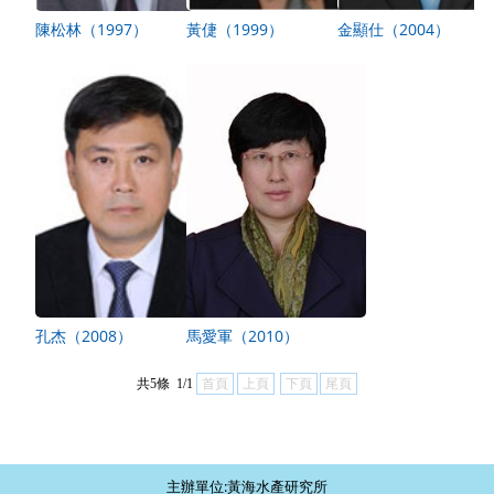
陳松林（1997）
黃倢（1999）
金顯仕（2004）
孔杰（2008）
馬愛軍（2010）
共5條 1/1
首頁
上頁
下頁
尾頁
主辦單位:黃海水產研究所