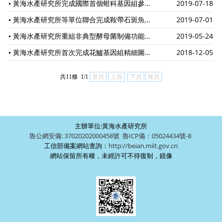
黃海水產研究所完成國際首個蚶科基因組參考圖譜
2019-07-18
黃海水產研究所等單位聯合完成鞍帶石斑魚基因組精細圖譜繪制
2019-07-01
黃海水產研究所重組非典型酵母菌制備功能寡糖研究取得進展
2019-05-24
黃海水產研究所首次完成花鱸基因組精細圖譜繪制
2018-12-05
共11條 1/1
首頁
上頁
下頁
尾頁
主辦單位:黃海水產研究所
魯公網安備: 37020202000458號
魯ICP備：05024434號-8
工信部備案網站查詢：
http://beian.miit.gov.cn
網站保留所有權，未經許可不得復制，鏡像