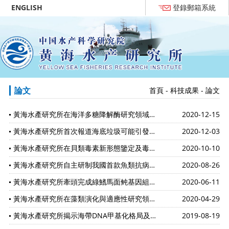
ENGLISH
登錄郵箱系統
論文
首頁
-
科技成果
-
論文
黃海水產研究所在海洋多糖降解酶研究領域取得重要進展
2020-12-15
黃海水產研究所首次報道海底垃圾可能引發海葵爆發進而導致海洋底棲生態系統的改變
2020-12-03
黃海水產研究所在貝類毒素新形態鑒定及毒性評價研究方面取得新進展
2020-10-10
黃海水產研究所自主研制我國首款魚類抗病育種基因芯片“魚芯1號”
2020-08-26
黃海水產研究所牽頭完成綠鰭馬面鲀基因組精細圖譜繪制
2020-06-11
黃海水產研究所在藻類演化與適應性研究領域獲得重要進展
2020-04-29
黃海水產研究所揭示海帶DNA甲基化格局及其世代調控特征
2019-08-19