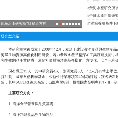
黃海水產研究所“
“網箱養殖條件下
黃海水產研究所“紅鰭東方鲀...
中國水產科學研究院基
研究室介紹
本研究室恢復成立于2009年12月，立足于建設海洋食品與生物制
海洋生物資源高值化利用研發，著力發展水產品精深加工與貯運技術，
和生物制品產業結構，滿足社會對海洋食品多樣化、方便化、安全化和
現有職工19人，其中研究員4人，副研究員6人，12人具有博士學位。
撐計劃、國家自然科學基金、公益性行業專項等40余項課題，獲各級科研
篇，其中SCI/EI收錄30余篇；出版專著8部；授權國家發明專利17項；
主要研究方向：
1. 海洋食品營養與品質基礎
2. 海洋功能食品與生物制品