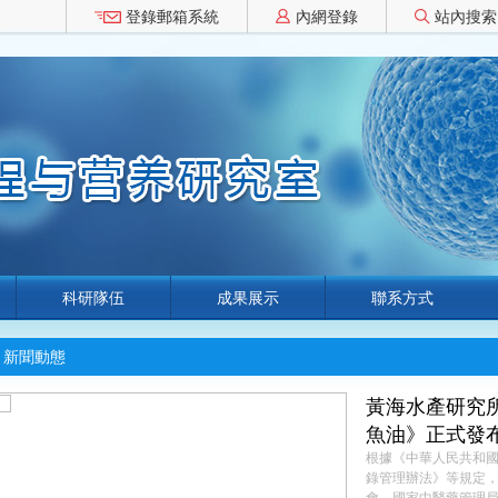
登錄郵箱系統
內網登錄
站內搜索
科研隊伍
成果展示
聯系方式
新聞動態
黃海水產研究
魚油》正式發
根據《中華人民共和
錄管理辦法》等規定
會、國家中醫藥管理局