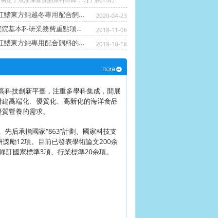
紅鰭東方鲀越冬專用配合飼...
2020-04-23
中國水產科學研究院基本科研業務費重點項目...
2018-11-06
紅鰭東方鲀專用配合飼料的...
本科研...
“網箱養殖條件下紅鰭東方鲀...
2018-10-18
黃海水產研究所主持的國家科技支撐計劃課題...
2018-07-20
品高科技創新平臺，注重多學科集成，開展
構建高端化、優質化、高新化的海洋食品
優質營養的需求。
先后承擔國家“863”計劃、國家科技支
獎勵12項。目前已發表學術論文200余
制修訂國家標準3項、行業標準20余項。