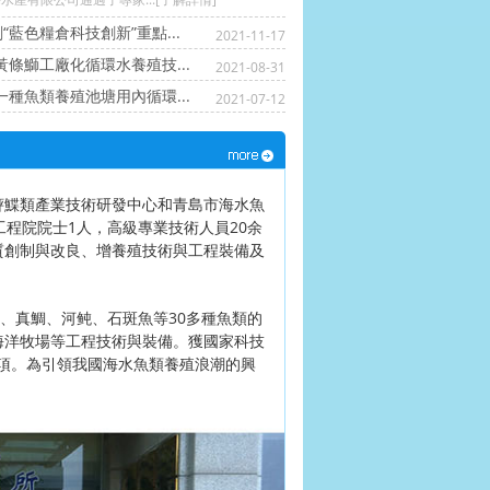
藍色糧倉科技創新”重點...
2021-11-17
黃條鰤工廠化循環水養殖技...
2021-08-31
一種魚類養殖池塘用內循環...
魚類養...
“萊州灣人工魚礁棲息地生態...
2021-07-12
息地生態修復示范研究”...
2021-05-25
鲆鰈類產業技術研發中心和青島市海水魚
程院院士1人，高級專業技術人員20余
質創制與改良、增養殖技術與工程裝備及
、真鯛、河鲀、石斑魚等30多種魚類的
海洋牧場等工程技術與裝備。獲國家科技
余項。為引領我國海水魚類養殖浪潮的興