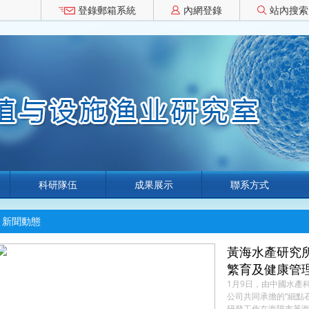
登錄郵箱系統
內網登錄
站內搜索
科研隊伍
成果展示
聯系方式
新聞動態
黃海水產研究
繁育及健康管
1月9日，由中國水產
公司共同承擔的“細點
研發工作在海陽市黃海