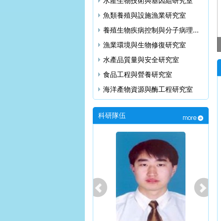
水產生物技術與基因組研究室
魚類養殖與設施漁業研究室
養殖生物疾病控制與分子病理...
漁業環境與生物修復研究室
國家重點研發計劃“藍色糧倉...
水產品質量與安全研究室
食品工程與營養研究室
海洋產物資源與酶工程研究室
科研隊伍