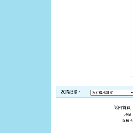
友情鏈接：
返回首頁
地址：
版權所