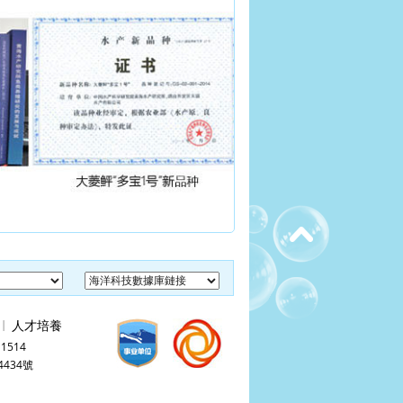
人才培養
1514
434號