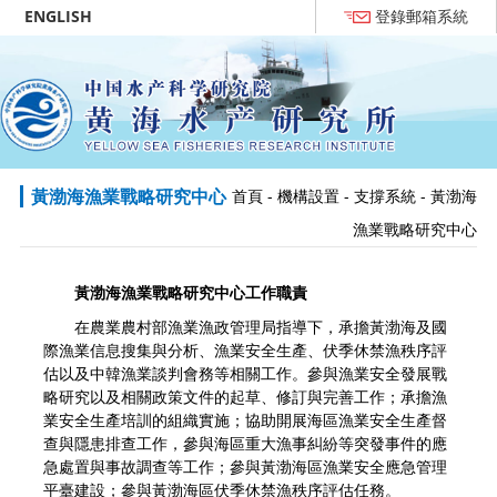
ENGLISH
登錄郵箱系統
黃渤海漁業戰略研究中心
首頁
-
機構設置
-
支撐系統
-
黃渤海
漁業戰略研究中心
黃渤海漁業戰略研究中心工作職責
在農業農村部漁業漁政管理局指導下，承擔黃渤海及國
際漁業信息搜集與分析、漁業安全生產、伏季休禁漁秩序評
估以及中韓漁業談判會務等相關工作。參與漁業安全發展戰
略研究以及相關政策文件的起草、修訂與完善工作；承擔漁
業安全生產培訓的組織實施；協助開展海區漁業安全生產督
查與隱患排查工作，參與海區重大漁事糾紛等突發事件的應
急處置與事故調查等工作；參與黃渤海區漁業安全應急管理
平臺建設；參與黃渤海區伏季休禁漁秩序評估任務。