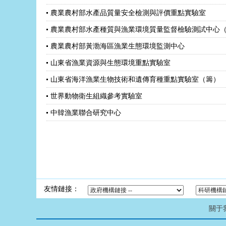
農業農村部水產品質量安全檢測與評價重點實驗室
農業農村部水產種質與漁業環境質量監督檢驗測試中心
農業農村部黃渤海區漁業生態環境監測中心
山東省漁業資源與生態環境重點實驗室
山東省海洋漁業生物技術和遺傳育種重點實驗室（籌）
世界動物衛生組織參考實驗室
中韓漁業聯合研究中心
友情鏈接：
關于